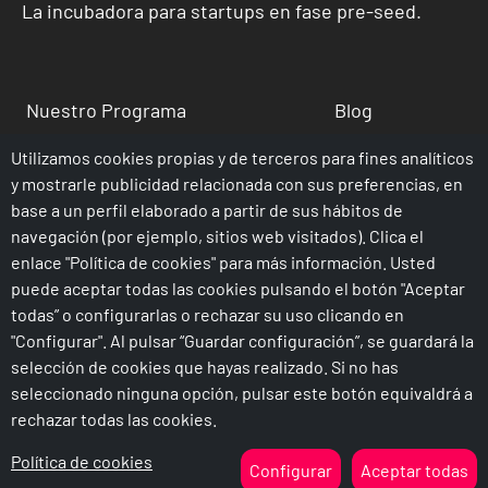
La incubadora para startups en fase pre-seed.
Nuestro Programa
Blog
Sobre nosotros
FAQ´s
Utilizamos cookies propias y de terceros para fines analíticos
y mostrarle publicidad relacionada con sus preferencias, en
Contacto
base a un perfil elaborado a partir de sus hábitos de
navegación (por ejemplo, sitios web visitados). Clica el
enlace "Política de cookies" para más información. Usted
puede aceptar todas las cookies pulsando el botón "Aceptar
todas” o configurarlas o rechazar su uso clicando en
"Configurar". Al pulsar “Guardar configuración”, se guardará la
selección de cookies que hayas realizado. Si no has
seleccionado ninguna opción, pulsar este botón equivaldrá a
Copyright ©
2026
Climbspot. All Rights Reserved.
rechazar todas las cookies.
Aviso legal
Política de privacidad
Política de cookies
Configurar
Aceptar todas